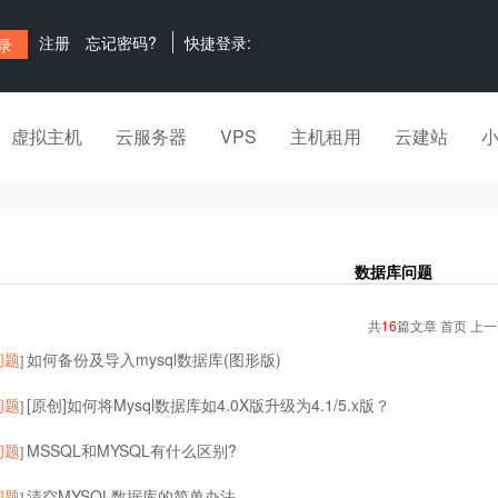
注册
忘记密码?
快捷登录:
虚拟主机
云服务器
VPS
主机租用
云建站
数据库问题
共
16
篇文章 首页 上
问题
如何备份及导入mysql数据库(图形版)
]
问题
[原创]如何将Mysql数据库如4.0X版升级为4.1/5.x版？
]
问题
MSSQL和MYSQL有什么区别?
]
问题
清空MYSQL数据库的简单办法
]