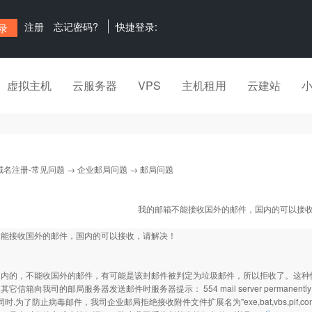
注册
忘记密码?
快捷登录:
虚拟主机
云服务器
VPS
主机租用
云建站
域名注册-常见问题
→
企业邮局问题
→ 邮局问题
我的邮箱不能接收国外的邮件，国内的可以接
不能接收国外的邮件，国内的可以接收，请解决！
国内的，不能收国外的邮件，有可能是该封邮件被判定为垃圾邮件，所以拒收了。这种
它信箱向我司的邮局服务器发送邮件时服务器提示： 554 mail server permanently r
0)，同时.为了防止病毒邮件，我司企业邮局拒绝接收附件文件扩展名为"exe,bat,vbs,pif,c