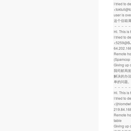
I tried to
<toktull@t
user is ov
这个信箱
－－－－
Hi. This i
I tried to
<5259@BJ-
64.202.166
Remote hos
(Spamcop 
Giving up 
我司邮局发
解决的办法
单的问题
－－－－
Hi. This i
I tried to
<ijhlomdw
219.84.168.
Remote hos
table
Giving up 