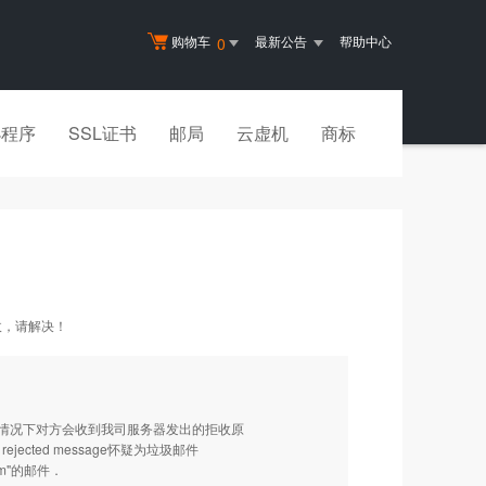
购物车
最新公告
帮助中心
0
小程序
SSL证书
邮局
云虚机
商标
收，请解决！
情况下对方会收到我司服务器发出的拒收原
ejected message怀疑为垃圾邮件
om"的邮件．