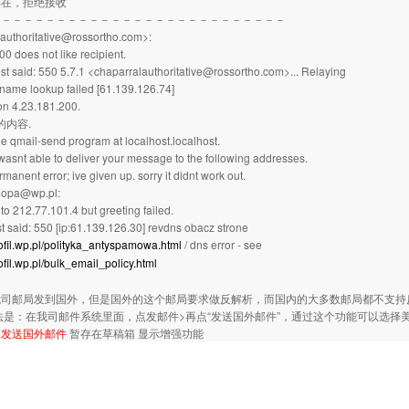
存在，拒绝接收
－－－－－－－－－－－－－－－－－－－－－－－－－－－
authoritative@rossortho.com>:
0 does not like recipient.
t said: 550 5.7.1 <chaparralauthoritative@rossortho.com>... Relaying
 name lookup failed [61.139.126.74]
on 4.23.181.200.
的内容.
 the qmail-send program at localhost.localhost.
 wasnt able to deliver your message to the following addresses.
ermanent error; ive given up. sorry it didnt work out.
nopa@wp.pl:
to 212.77.101.4 but greeting failed.
t said: 550 [ip:61.139.126.30] revdns obacz strone
profil.wp.pl/polityka_antyspamowa.html
/ dns error - see
rofil.wp.pl/bulk_email_policy.html
我司邮局发到国外，但是国外的这个邮局要求做反解析，而国内的大多数邮局都不支持
是：在我司邮件系统里面，点发邮件>再点“发送国外邮件”，通过这个功能可以选择
。
发送国外邮件
暂存在草稿箱
显示增强功能