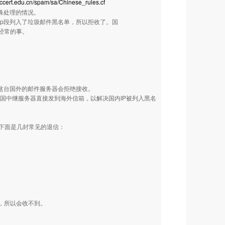
.ccert.edu.cn/spam/sa/Chinese_rules.cf
殊处理的情况。
p段列入了垃圾邮件黑名单，所以拒收了。国
经常的事。
为了黑名单，这台国外的邮件服务器会拒绝接收。
国中继服务器直接发到海外信箱，以解决国内IP被列入黑名
下面是几封常见的退信：
箱，所以会收不到。