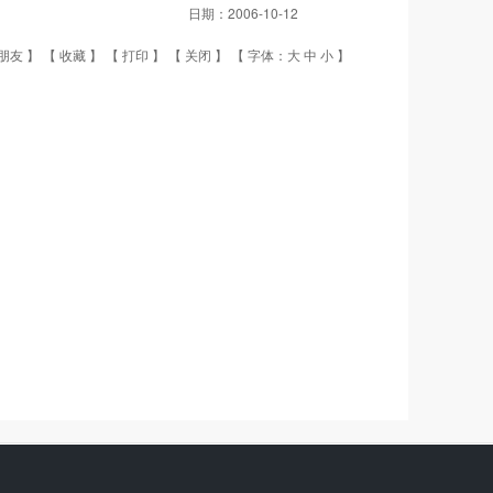
日期：
2006-10-12
朋友
】 【
收藏
】 【
打印
】 【
关闭
】 【 字体：
大
中
小
】