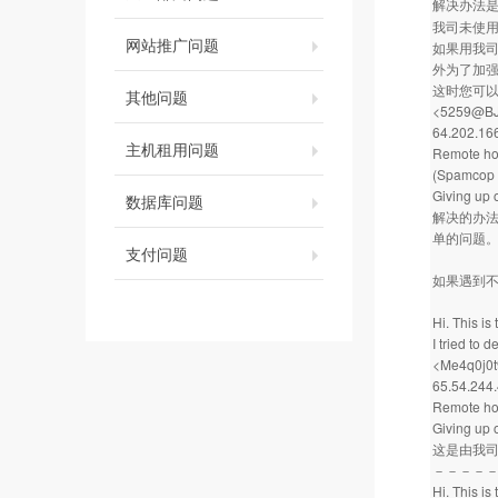
解决办法
我司未使用
网站推广问题
如果用我司
外为了加强
这时您可
其他问题
<5259@BJ-
64.202.166
主机租用问题
Remote hos
(Spamcop 
Giving
数据库问题
解决的办法
单的问题
支付问题
如果遇到
Hi. This i
I tried to
<Me4q0j0
65.54.244.4
Remote hos
Giving up 
这是由我司
－－－－
Hi. This i