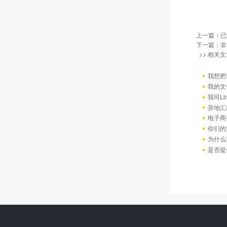
上一篇：已
下一篇：
非
>> 相关文
我想把
我的文
我司L
异地汇
电子商
你们的
为什么
是否提