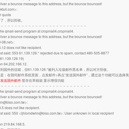
 deliver a bounce message to this address, but the bounce bounced!
oktull.com>:
er quota
满了，所以拒收。
－－－－－－－－－－－－－－－－－－－－－－－－－－
s the qmail-send program at cropmail4.cropmail4.
 deliver a bounce message to this address, but the bounce bounced!
08.net>:
.12 does not like recipient.
t said: 553 61.139.126.* rejected due to spam, contact 480-505-8877
61.139.126.19)
on 64.202.166.12.
到国外的信箱，但61.139.126.*被列入垃圾邮件黑名单，所以对方拒收。
是：在我司邮件系统里面，点发邮件>再点“发送国外邮件”，通过这个功能可以选择美
。
发送国外邮件
暂存在草稿箱
显示增强功能
－－－－－－－－－－－－－－－－－－－－－－－－－－－
s the qmail-send program at cropmail4.cropmail4.
 deliver a bounce message to this address, but the bounce bounced!
lm@biso.com.tw>:
5 does not like recipient.
t said: 550 <ijhlomdwlm@biso.com.tw>: User unknown in local recipient
on 219.84.168.5.