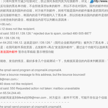
是：只有叫发件方减少垃圾词汇，防止我司系统判其为垃圾邮件，详见：
http://www
反垃圾的黑名单功能，不会拒收某些ip来的邮件，所以不存在对国内、国外的邮件特
的邮局发送到国外的信箱，对方收不到邮件，则有可能是国外的邮件服务器把我司的I
反垃圾邮件能力，将国内的若干IP段都列入了黑名单，所以拒收来自国内的邮件是很
以分析您收到的退信，根据退信内容可以判断出原因来：
08.net>:
.12 does not like recipient.
t said: 553 61.139.126.* rejected due to spam, contact 480-505-8877
61.139.126.19)
 up on 64.202.166.12. 这就是说61.139.126.*（我司企业邮局的IP段）被列
是：在我司邮件系统里面，点发邮件>再点“发送国外邮件”，通过这个功能可以选择美
。
发送国外邮件
暂存在草稿箱
显示增强功能
不能收、发信的情况，最好多拿几个信箱测试一下，先根据其退信的内容来判断原因：
s the qmail-send program at cropmail4.cropmail4.
 deliver a bounce message to this address, but the bounce bounced!
t9@msn.com>:
0 does not like recipient.
t said: 550 Requested action not taken: mailbox unavailable
on 65.54.244.40.
的邮局发送到Me4q0j0t9@msn.com，对方提示：邮件不可用，可能不存在这个信
－－－－－－－－－－－－－－－－－－－－－－－－－
s the qmail-send program at cropmail4.cropmail4.