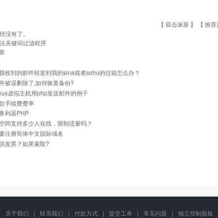
【 双击滚屏 】 【
推荐
经没有了。
法关键词过滤程序
章
我收到的邮件转发到我的sina或者sohu的信箱怎么办？
件被误删除了,如何恢复备份?
inux虚拟主机用php发送邮件的例子
款手续费费率
务利器PHP
空间支持多少人在线，限制流量吗？
要注册简体中文国际域名
供发票？如果索取?
关于我们
|
联系我们
|
付款方式
|
提交工单
|
常见问题
|
独立控制面板