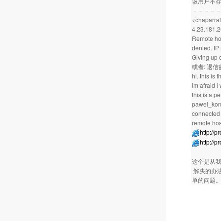
该用户不
－－－－
<chaparral
4.23.181.20
Remote hos
denied. IP
Giving up 
或者: 退信
hi. this is
im afraid i
this is a p
pawel_ko
connected 
remote hos
http://
http://p
这个是从
解决的办法
单的问题