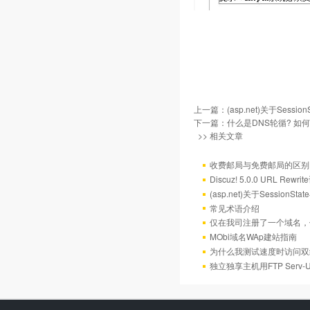
上一篇：
(asp.net)关于Sess
下一篇：
什么是DNS轮循? 如
>> 相关文章
收费邮局与免费邮局的区别
Discuz! 5.0.0 URL Rewr
(asp.net)关于Session
常见术语介绍
仅在我司注册了一个域名，
MObi域名WAp建站指南
为什么我测试速度时访问双
独立独享主机用FTP Serv